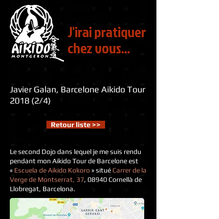
J'irai pratiquer
chez vous...
Javier Galan, Barcelone Aikido Tour
2018 (2/4)
Retour liste >>
Le second Dojo dans lequel je me suis rendu
pendant mon Aikido Tour de Barcelone est
«
Escuela de Aikido Kokoro
» situé
Carrer de la
Verge de Montserrat, 37
, 08940 Cornellà de
Llobregat, Barcelona.