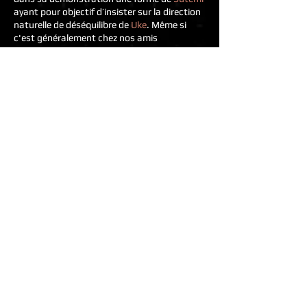
ayant pour objectif d’insister sur la direction
naturelle de déséquilibre de
Uke
. Même si
c'est généralement chez nos amis
de
l'Aïkibudo
que l'on trouve ces techniques,
j'ai trouvé que cela avait du sens pour imager
la notion de déséquilibre.
Nous avons également travaillé sur
Ryote
Katatedori
sur une forme
d’Irimi Omote
dans laquelle l’idée était d’avancer en
coupant au niveau du coude . Enfin un
travail sur
Shiho Nage
, toujours avec la
précision des angles. Javier insiste sur les
directions
(vecteurs) à suivre pour un
déséquilibre efficace
de
Uke
.
C’est un point commun avec
Miguel
que j’ai
rencontré le soir d’avant, qui lui aussi porte
une attention particulière aux placements et
aux directions. J’ai le sentiment d’ailleurs de
retrouver une filiation commune chez
Javier
et
Miguel
issue de
Stéphane Benedetti
.
Les membres du club ont été vraiment tous
sympathiques et partant de là l'échange