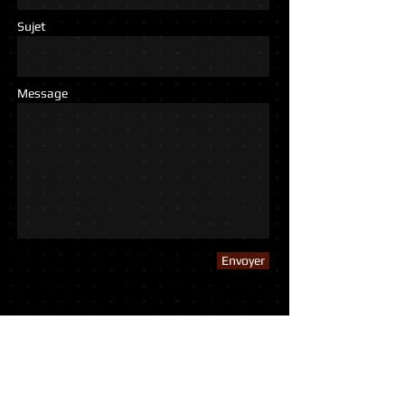
Sujet
Message
Envoyer
Sites Partenaires :
Annuaire Sportif
Contact:
Olivier HUE
Tel:
06 15 51 45 24