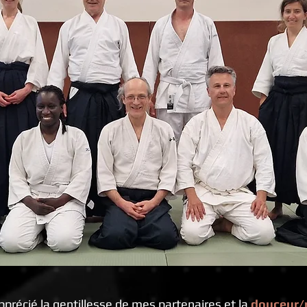
pprécié la gentillesse de mes partenaires et la
douceur/r