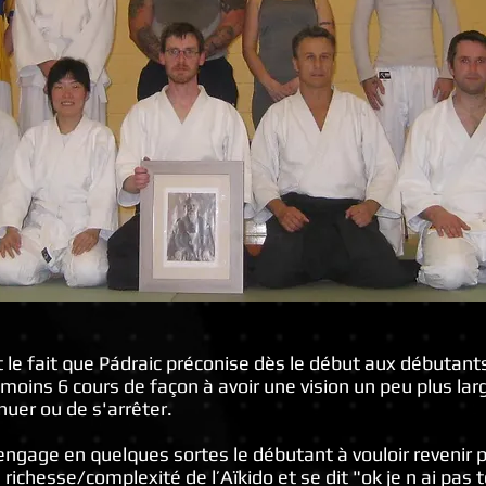
t le fait que Pádraic préconise dès le début aux débutant
moins 6 cours de façon à avoir une vision un peu plus larg
nuer ou de s'arrêter.
ngage en quelques sortes le débutant à vouloir revenir po
chesse/complexité de l’Aïkido et se dit "ok je n ai pas to