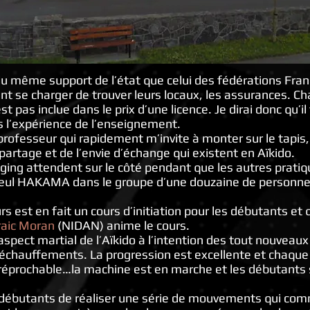
 du même support de l’état que celui des fédérations Fra
nt se charger de trouver leurs locaux, les assurances. C
t pas inclue dans le prix d’une licence. Je dirai donc qu’i
s l’expérience de l’enseignement.
ofesseur qui rapidement m’invite à monter sur le tapis, c
artage et de l’envie d’échange qui existent en Aïkido.
ing attendent sur le côté pendant que les autres pratiqu
 seul HAKAMA dans le groupe d’une douzaine de personne
s est en fait un cours d’initiation pour les débutants et q
raic Moran
(NIDAN) anime le cours.
spect martial de l’Aïkido à l’intention des tout nouveaux
échauffements. La progression est excellente et chaq
rréprochable…la machine est en marche et les débutants 
débutants de réaliser une série de mouvements qui co