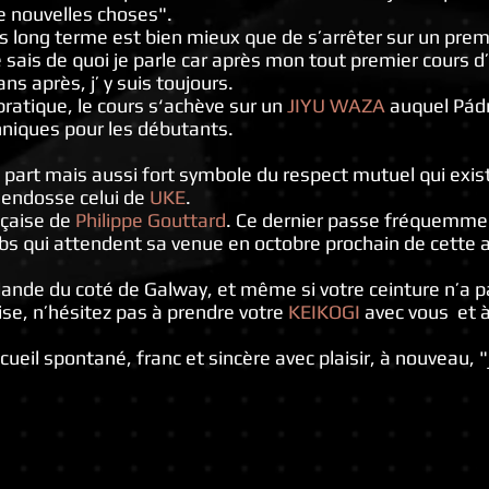
de nouvelles choses".
us long terme est bien mieux que de s’arrêter sur un premi
 sais de quoi je parle car après mon tout premier cours d’
s après, j’ y suis toujours.
pratique, le cours s‘achève sur un
JIYU WAZA
auquel Pádr
niques pour les débutants.
part mais aussi fort symbole du respect mutuel qui exist
il endosse celui de
UKE
.
nçaise de
Philippe Gouttard
. Ce dernier passe fréquemme
ubs qui attendent sa venue en octobre prochain de cette 
rlande du coté de Galway, et même si votre ceinture n’a p
ise, n’hésitez pas à prendre votre
KEIKOGI
avec vous et à
ueil spontané, franc et sincère avec plaisir, à nouveau, "j