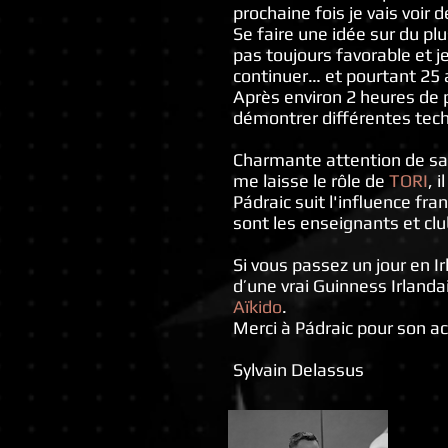
prochaine fois je vais voir 
Se faire une idée sur du pl
pas toujours favorable et je
continuer… et pourtant 25 an
Après environ 2 heures de 
démontrer différentes tech
Charmante attention de sa 
me laisse le rôle de
TORI
, 
Pádraic suit l'influence fra
sont les enseignants et cl
Si vous passez un jour en I
d’une vrai Guinness Irlanda
Aïkido
.
Merci à Pádraic pour son acc
Sylvain Delassus