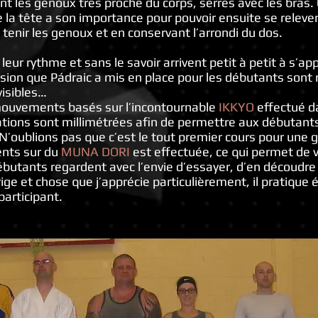
nt les genoux très proche du corps, serrés avec les bras.
 de la tête a son importance pour pouvoir ensuite se relev
 tenir les genoux et en conservant l’arrondi du dos.
eur rythme et sans le savoir arrivent petit à petit à s’a
sion que Pádraic a mis en place pour les débutants sont
visibles…
 mouvements basés sur l’incontournable
IKKYO
effectué d
cations sont millimétrées afin de permettre aux débutant
 N’oublions pas que c’est le tout premier cours pour une g
nts sur du
MUNA DORI
est effectuée, ce qui permet de v
butants regardent avec l’envie d’essayer, d’en découdre 
corrige et chose que j’apprécie particulièrement, il pratiqu
articipant.