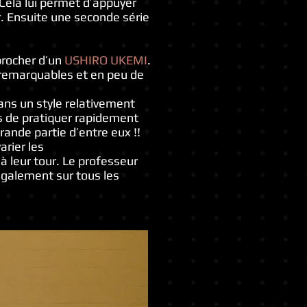
 Cela lui permet d’appuyer
er. Ensuite une seconde série
pprocher d’un
USHIRO UKEMI
.
 remarquables et en peu de
ans un style relativement
s de pratiquer rapidement
rande partie d’entre eux !!
arier les
à leur tour. Le professeur
e également sur tous les